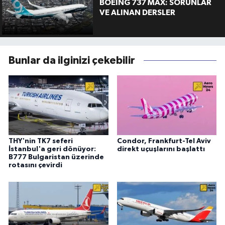
BOEING 737 MAX: SORUNLAR
VE ALINAN DERSLER
Bunlar da ilginizi çekebilir
THY'nin TK7 seferi
Condor, Frankfurt-Tel Aviv
İstanbul'a geri dönüyor:
direkt uçuşlarını başlattı
B777 Bulgaristan üzerinde
rotasını çevirdi