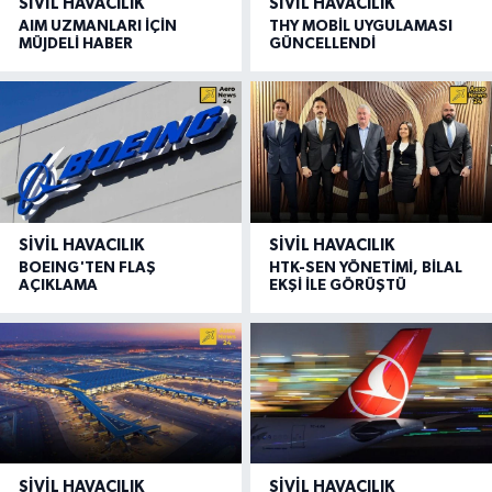
SIVIL HAVACILIK
SIVIL HAVACILIK
AIM UZMANLARI İÇİN
THY MOBİL UYGULAMASI
MÜJDELİ HABER
GÜNCELLENDİ
SIVIL HAVACILIK
SIVIL HAVACILIK
BOEING'TEN FLAŞ
HTK-SEN YÖNETİMİ, BİLAL
AÇIKLAMA
EKŞİ İLE GÖRÜŞTÜ
SIVIL HAVACILIK
SIVIL HAVACILIK