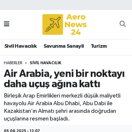
Sivil Havacılık
Savunma Sanayii
Sivil Havacılık
Savunma Sanayii
Turizm
Turizm
HABERLER
SIVIL HAVACILIK
Air Arabia, yeni bir noktayı
daha uçuş ağına kattı
Birleşik Arap Emirlikleri merkezli düşük maliyetli
havayolu Air Arabia Abu Dhabi, Abu Dabi ile
Kazakistan’ın Almatı şehri arasında doğrudan
uçuşlarına resmen başladı.
05.06.2025 - 12:07