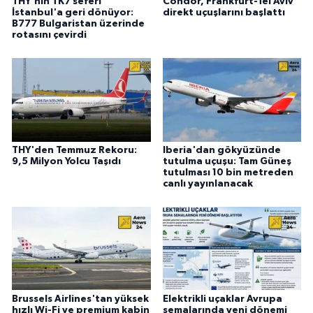
THY'nin TK7 seferi
Condor, Frankfurt-Tel Aviv
İstanbul'a geri dönüyor:
direkt uçuşlarını başlattı
B777 Bulgaristan üzerinde
rotasını çevirdi
THY'den Temmuz Rekoru:
Iberia'dan gökyüzünde
9,5 Milyon Yolcu Taşıdı
tutulma uçuşu: Tam Güneş
tutulması 10 bin metreden
canlı yayınlanacak
Brussels Airlines'tan yüksek
Elektrikli uçaklar Avrupa
hızlı Wi-Fi ve premium kabin
semalarında yeni dönemi