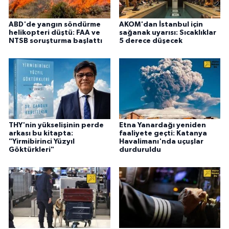
ABD'de yangın söndürme
AKOM'dan İstanbul için
helikopteri düştü: FAA ve
sağanak uyarısı: Sıcaklıklar
NTSB soruşturma başlattı
5 derece düşecek
THY'nin yükselişinin perde
Etna Yanardağı yeniden
arkası bu kitapta:
faaliyete geçti: Katanya
"Yirmibirinci Yüzyıl
Havalimanı'nda uçuşlar
Göktürkleri"
durduruldu