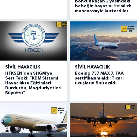
boncuk kaçan 2 yaşındaki
bebeğin hayatını Heimlich
manevrasıyla kurtardılar
SIVIL HAVACILIK
SIVIL HAVACILIK
HTKSEN’den SHGM’ye
Boeing 737 MAX 7, FAA
Sert Tepki: “KDM Sistemi
sertifikasını aldı: Ticari
Havacılıkta Eğitimleri
uçuşların önü açıldı
Durdurdu, Mağduriyetleri
Büyüttü”