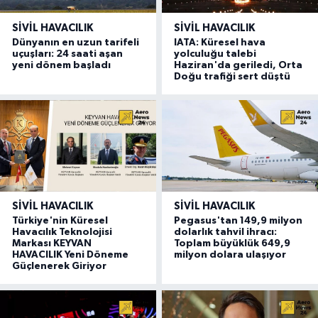
SIVIL HAVACILIK
SIVIL HAVACILIK
Dünyanın en uzun tarifeli
IATA: Küresel hava
uçuşları: 24 saati aşan
yolculuğu talebi
yeni dönem başladı
Haziran'da geriledi, Orta
Doğu trafiği sert düştü
SIVIL HAVACILIK
SIVIL HAVACILIK
Türkiye'nin Küresel
Pegasus'tan 149,9 milyon
Havacılık Teknolojisi
dolarlık tahvil ihracı:
Markası KEYVAN
Toplam büyüklük 649,9
HAVACILIK Yeni Döneme
milyon dolara ulaşıyor
Güçlenerek Giriyor