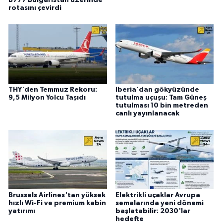
rotasını çevirdi
THY'den Temmuz Rekoru:
Iberia'dan gökyüzünde
9,5 Milyon Yolcu Taşıdı
tutulma uçuşu: Tam Güneş
tutulması 10 bin metreden
canlı yayınlanacak
Brussels Airlines'tan yüksek
Elektrikli uçaklar Avrupa
hızlı Wi-Fi ve premium kabin
semalarında yeni dönemi
yatırımı
başlatabilir: 2030'lar
hedefte