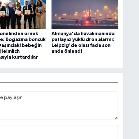
sonelinden örnek
Almanya'da havalimanında
e: Boğazına boncuk
patlayıcı yüklü dron alarmı:
yaşındaki bebeğin
Leipzig'de olası facia son
 Heimlich
anda önlendi
ıyla kurtardılar