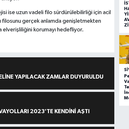
İ
H
 ise uzun vadeli filo sürdürülebilirliği için acil
Y
A
pı filosunu gerçek anlamda genişletmekten
Z
lverişliliğini korumayı hedefliyor.
SI
Pe
ELİNE YAPILACAK ZAMLAR DUYURULDU
Va
Te
İ
M
AYOLLARI 2023'TE KENDİNİ AŞTI