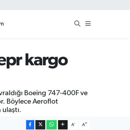
zm
epr kargo
evraldığı Boeing 747-400F ve
r. Böylece Aeroflot
ulaştı.
-
+
A
A