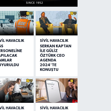
VIL HAVACILIK
SIVIL HAVACILIK
GS
SERKAN KAPTAN
ERSONELİNE
İLE GÜLİZ
APILACAK
ÖZTÜRK CEO
AMLAR
AGENDA
UYURULDU
2024'TE
KONUŞTU
VIL HAVACILIK
SIVIL HAVACILIK