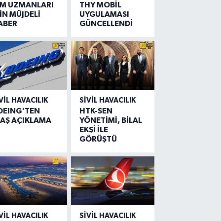
IM UZMANLARI
THY MOBİL
İN MÜJDELİ
UYGULAMASI
ABER
GÜNCELLENDİ
VIL HAVACILIK
SIVIL HAVACILIK
OEING'TEN
HTK-SEN
LAŞ AÇIKLAMA
YÖNETİMİ, BİLAL
EKŞİ İLE
GÖRÜŞTÜ
VIL HAVACILIK
SIVIL HAVACILIK