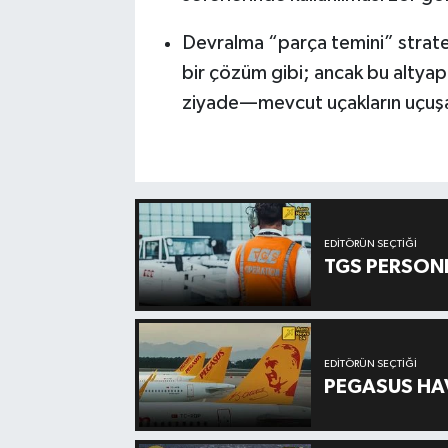
Devralma “parça temini” stratejisi
bir çözüm gibi; ancak bu altya
ziyade—mevcut uçakların uçuşa e
EDITÖRÜN SEÇTIĞI
TGS PERSON
EDITÖRÜN SEÇTIĞI
PEGASUS HAV