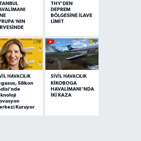
STANBUL
THY'DEN
AVALİMANI
DEPREM
İNE
BÖLGESİNE İLAVE
VRUPA'NIN
LİMİT
İRVESİNDE
VIL HAVACILIK
SIVIL HAVACILIK
gasus, Silikon
KİKOBOGA
disi’nde
HAVALİMANI'NDA
knoloji
İKİ KAZA
novasyon
erkezi Kuruyor