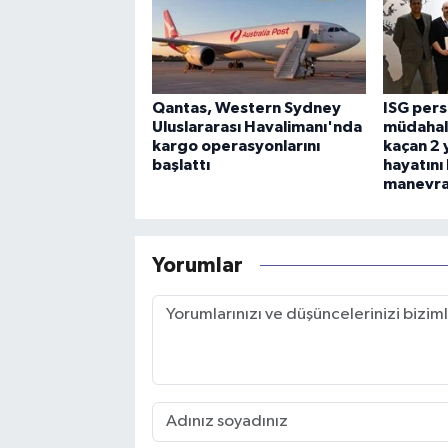
Qantas, Western Sydney
ISG per
Uluslararası Havalimanı'nda
müdahal
kargo operasyonlarını
kaçan 2 
başlattı
hayatını
manevras
Yorumlar