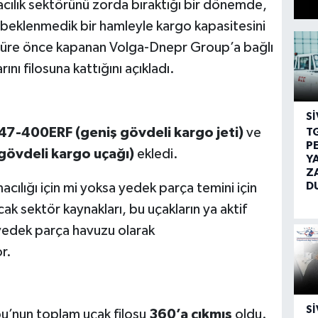
acılık sektörünü zorda bıraktığı bir dönemde,
t beklenmedik bir hamleyle kargo kapasitesini
 süre önce kapanan Volga-Dnepr Group’a bağlı
ını filosuna kattığını açıkladı.
SI
747-400ERF (geniş gövdeli kargo jeti)
ve
T
P
gövdeli kargo uçağı)
ekledi.
Y
Z
D
cılığı için mi yoksa yedek parça temini için
cak sektör kaynakları, bu uçakların ya aktif
yedek parça havuzu olarak
r.
SI
bu’nun toplam uçak filosu
360’a çıkmış
oldu.