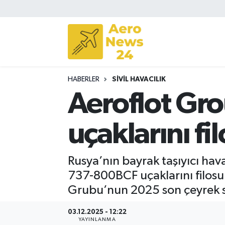
Sivil Havacılık
Savunma Sanayii
HABERLER
SIVIL HAVACILIK
Turizm
Aeroflot Gr
uçaklarını fi
Rusya’nın bayrak taşıyıcı ha
737-800BCF uçaklarını filosun
Grubu’nun 2025 son çeyrek s
03.12.2025 - 12:22
YAYINLANMA