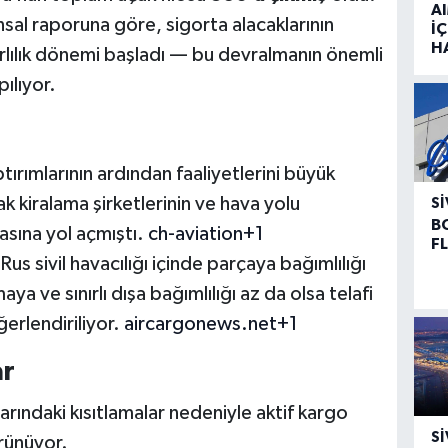
A
nansal raporuna göre, sigorta alacaklarının
İÇ
H
ârlılık dönemi başladı — bu devralmanın önemli
ılıyor.
ırımlarının ardından faaliyetlerini büyük
kiralama şirketlerinin ve hava yolu
SI
B
asına yol açmıştı.
ch-aviation+1
F
us sivil havacılığı içinde parçaya bağımlılığı
ya ve sınırlı dışa bağımlılığı az da olsa telafi
erlendiriliyor.
aircargonews.net+1
ar
larındaki kısıtlamalar nedeniyle aktif kargo
SI
örünüyor.