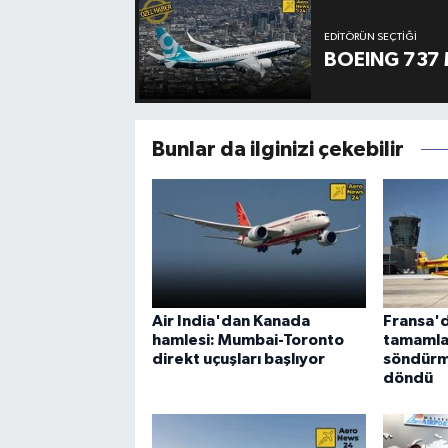
EDITÖRÜN SEÇTIĞI
BOEING 737 
Bunlar da ilginizi çekebilir
Air India'dan Kanada
Fransa'd
hamlesi: Mumbai-Toronto
tamamla
direkt uçuşları başlıyor
söndürm
döndü