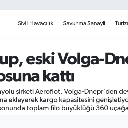
Sivil Havacılık
Savunma Sanayii
Turi
oup, eski Volga-Dn
losuna kattı
vayolu şirketi Aeroflot, Volga-Dnepr’den d
a ekleyerek kargo kapasitesini genişletiyo
onunda toplam filo büyüklüğü 360 uçağa 