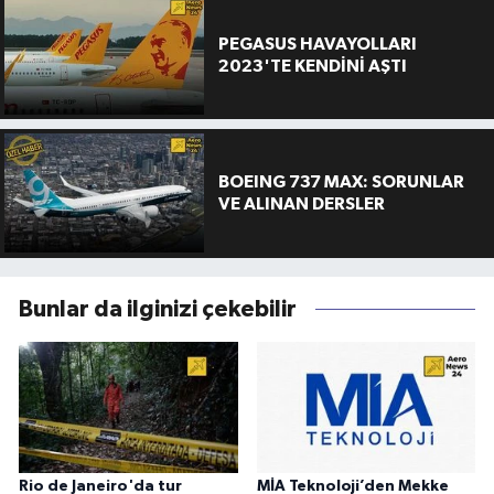
PEGASUS HAVAYOLLARI
2023'TE KENDİNİ AŞTI
BOEING 737 MAX: SORUNLAR
VE ALINAN DERSLER
Bunlar da ilginizi çekebilir
Rio de Janeiro'da tur
MİA Teknoloji’den Mekke