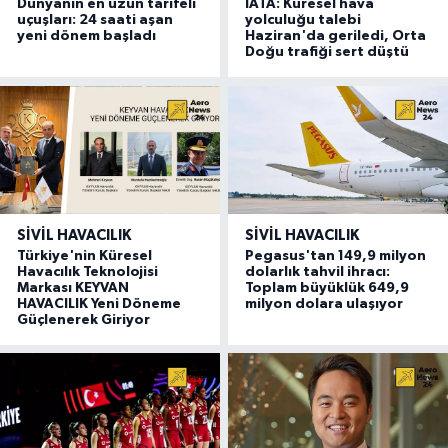
Dünyanın en uzun tarifeli
IATA: Küresel hava
uçuşları: 24 saati aşan
yolculuğu talebi
yeni dönem başladı
Haziran'da geriledi, Orta
Doğu trafiği sert düştü
SIVIL HAVACILIK
SIVIL HAVACILIK
Türkiye'nin Küresel
Pegasus'tan 149,9 milyon
Havacılık Teknolojisi
dolarlık tahvil ihracı:
Markası KEYVAN
Toplam büyüklük 649,9
HAVACILIK Yeni Döneme
milyon dolara ulaşıyor
Güçlenerek Giriyor