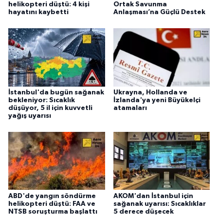
helikopteri düştü: 4 kişi
Ortak Savunma
hayatını kaybetti
Anlaşması’na Güçlü Destek
İstanbul'da bugün sağanak
Ukrayna, Hollanda ve
bekleniyor: Sıcaklık
İzlanda'ya yeni Büyükelçi
düşüyor, 5 il için kuvvetli
atamaları
yağış uyarısı
ABD'de yangın söndürme
AKOM'dan İstanbul için
helikopteri düştü: FAA ve
sağanak uyarısı: Sıcaklıklar
NTSB soruşturma başlattı
5 derece düşecek