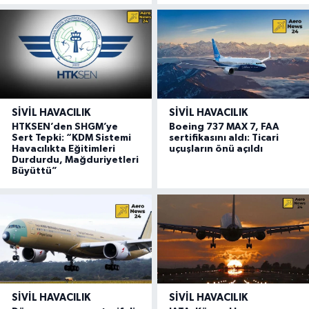
SIVIL HAVACILIK
SIVIL HAVACILIK
HTKSEN’den SHGM’ye
Boeing 737 MAX 7, FAA
Sert Tepki: “KDM Sistemi
sertifikasını aldı: Ticari
Havacılıkta Eğitimleri
uçuşların önü açıldı
Durdurdu, Mağduriyetleri
Büyüttü”
SIVIL HAVACILIK
SIVIL HAVACILIK