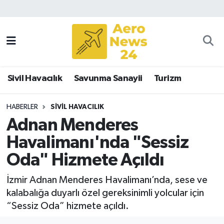
Sivil Havacılık
Savunma Sanayii
Sivil Havacılık
Savunma Sanayii
Turizm
Turizm
HABERLER
SIVIL HAVACILIK
Adnan Menderes
Havalimanı'nda "Sessiz
Oda" Hizmete Açıldı
İzmir Adnan Menderes Havalimanı’nda, sese ve
kalabalığa duyarlı özel gereksinimli yolcular için
“Sessiz Oda” hizmete açıldı.