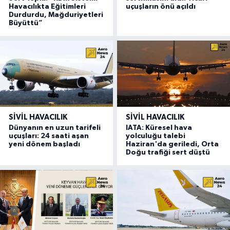
Havacılıkta Eğitimleri
uçuşların önü açıldı
Durdurdu, Mağduriyetleri
Büyüttü”
SIVIL HAVACILIK
SIVIL HAVACILIK
Dünyanın en uzun tarifeli
IATA: Küresel hava
uçuşları: 24 saati aşan
yolculuğu talebi
yeni dönem başladı
Haziran'da geriledi, Orta
Doğu trafiği sert düştü