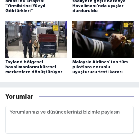
arkası bu kitapta:
faaliyete geçti: Katanya
"Yirmibirinci Yüzyıl
Havalimanı'nda uçuşlar
Göktürkleri"
durduruldu
Tayland bölgesel
Malaysia Airlines'tan tüm
havalimanlarını küresel
pilotlara zorunlu
merkezlere dönüştürüyor
uyuşturucu testi kararı
Yorumlar