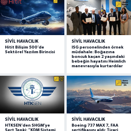
SIVIL HAVACILIK
SIVIL HAVACILIK
Hitit Bilişim 500’de
ISG personelinden örnek
Sektörel Yazılım Birincisi
müdahale: Boğazına
boncuk kaçan 2 yaşındaki
bebeğin hayatını Heimlich
manevrasıyla kurtardılar
SIVIL HAVACILIK
SIVIL HAVACILIK
HTKSEN’den SHGM’ye
Boeing 737 MAX 7, FAA
Sert Tepki: “KDM Sistemi
sertifikasını aldı: Ticari