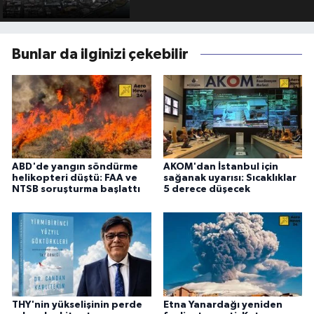
Bunlar da ilginizi çekebilir
ABD'de yangın söndürme
AKOM'dan İstanbul için
helikopteri düştü: FAA ve
sağanak uyarısı: Sıcaklıklar
NTSB soruşturma başlattı
5 derece düşecek
THY'nin yükselişinin perde
Etna Yanardağı yeniden