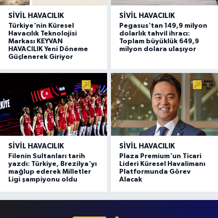
SIVIL HAVACILIK
SIVIL HAVACILIK
Türkiye'nin Küresel
Pegasus'tan 149,9 milyon
Havacılık Teknolojisi
dolarlık tahvil ihracı:
Markası KEYVAN
Toplam büyüklük 649,9
HAVACILIK Yeni Döneme
milyon dolara ulaşıyor
Güçlenerek Giriyor
SIVIL HAVACILIK
SIVIL HAVACILIK
Filenin Sultanları tarih
Plaza Premium'un Ticari
yazdı: Türkiye, Brezilya'yı
Lideri Küresel Havalimanı
mağlup ederek Milletler
Platformunda Görev
Ligi şampiyonu oldu
Alacak