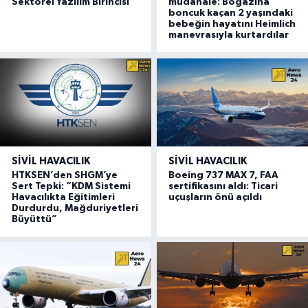
Sektörel Yazılım Birincisi
müdahale: Boğazına
boncuk kaçan 2 yaşındaki
bebeğin hayatını Heimlich
manevrasıyla kurtardılar
SIVIL HAVACILIK
SIVIL HAVACILIK
HTKSEN’den SHGM’ye
Boeing 737 MAX 7, FAA
Sert Tepki: “KDM Sistemi
sertifikasını aldı: Ticari
Havacılıkta Eğitimleri
uçuşların önü açıldı
Durdurdu, Mağduriyetleri
Büyüttü”