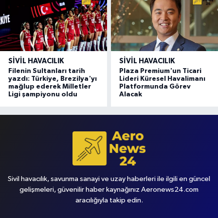
SIVIL HAVACILIK
SIVIL HAVACILIK
Filenin Sultanları tarih
Plaza Premium'un Ticari
yazdı: Türkiye, Brezilya'yı
Lideri Küresel Havalimanı
mağlup ederek Milletler
Platformunda Görev
Ligi şampiyonu oldu
Alacak
Sivil havacılık, savunma sanayi ve uzay haberleri ile ilgili en güncel
gelişmeleri, güvenilir haber kaynağınız Aeronews24.com
aracılığıyla takip edin.