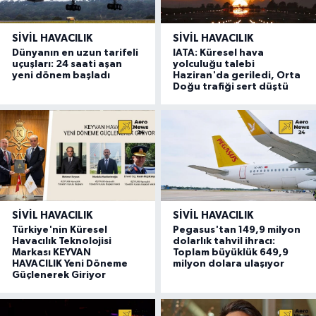
SIVIL HAVACILIK
SIVIL HAVACILIK
Dünyanın en uzun tarifeli
IATA: Küresel hava
uçuşları: 24 saati aşan
yolculuğu talebi
yeni dönem başladı
Haziran'da geriledi, Orta
Doğu trafiği sert düştü
SIVIL HAVACILIK
SIVIL HAVACILIK
Türkiye'nin Küresel
Pegasus'tan 149,9 milyon
Havacılık Teknolojisi
dolarlık tahvil ihracı:
Markası KEYVAN
Toplam büyüklük 649,9
HAVACILIK Yeni Döneme
milyon dolara ulaşıyor
Güçlenerek Giriyor