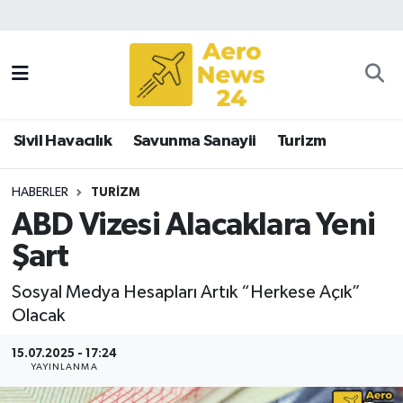
Sivil Havacılık
Savunma Sanayii
Sivil Havacılık
Savunma Sanayii
Turizm
Turizm
HABERLER
TURIZM
ABD Vizesi Alacaklara Yeni
Şart
Sosyal Medya Hesapları Artık “Herkese Açık”
Olacak
15.07.2025 - 17:24
YAYINLANMA