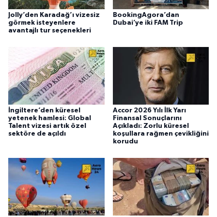
Jolly’den Karadağ’ı vizesiz
BookingAgora’dan
görmek isteyenlere
Dubai’ye iki FAM Trip
avantajlı tur seçenekleri
İngiltere’den küresel
Accor 2026 Yılı İlk Yarı
yetenek hamlesi: Global
Finansal Sonuçlarını
Talent vizesi artık özel
Açıkladı: Zorlu küresel
sektöre de açıldı
koşullara rağmen çevikliğini
korudu