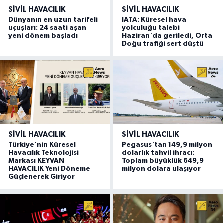
SIVIL HAVACILIK
SIVIL HAVACILIK
Dünyanın en uzun tarifeli
IATA: Küresel hava
uçuşları: 24 saati aşan
yolculuğu talebi
yeni dönem başladı
Haziran'da geriledi, Orta
Doğu trafiği sert düştü
SIVIL HAVACILIK
SIVIL HAVACILIK
Türkiye'nin Küresel
Pegasus'tan 149,9 milyon
Havacılık Teknolojisi
dolarlık tahvil ihracı:
Markası KEYVAN
Toplam büyüklük 649,9
HAVACILIK Yeni Döneme
milyon dolara ulaşıyor
Güçlenerek Giriyor