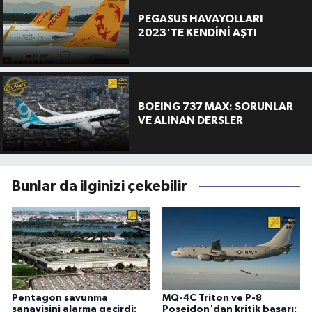
PEGASUS HAVAYOLLARI
2023'TE KENDİNİ AŞTI
BOEING 737 MAX: SORUNLAR
VE ALINAN DERSLER
Bunlar da ilginizi çekebilir
Pentagon savunma
MQ-4C Triton ve P-8
sanayisini alarma geçirdi:
Poseidon'dan kritik başarı: