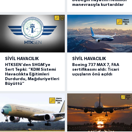
bebeğin hayatını Heimlich
manevrasıyla kurtardılar
SIVIL HAVACILIK
SIVIL HAVACILIK
HTKSEN’den SHGM’ye
Boeing 737 MAX 7, FAA
Sert Tepki: “KDM Sistemi
sertifikasını aldı: Ticari
Havacılıkta Eğitimleri
uçuşların önü açıldı
Durdurdu, Mağduriyetleri
Büyüttü”