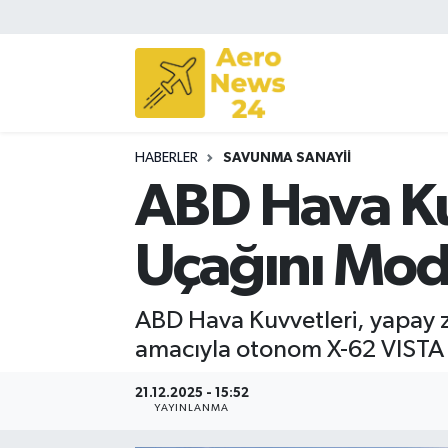
Sivil Havacılık
Savunma Sanayii
HABERLER
SAVUNMA SANAYII
Turizm
ABD Hava Ku
Uçağını Mod
ABD Hava Kuvvetleri, yapay ze
amacıyla otonom X-62 VISTA u
21.12.2025 - 15:52
YAYINLANMA