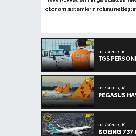
Hava Kuvvetleri’nin gelecekteki h
otonom sistemlerin rolünü netleşti
EDITÖRÜN SEÇTIĞI
TGS PERSON
EDITÖRÜN SEÇTIĞI
PEGASUS HAV
EDITÖRÜN SEÇTIĞI
BOEING 737 