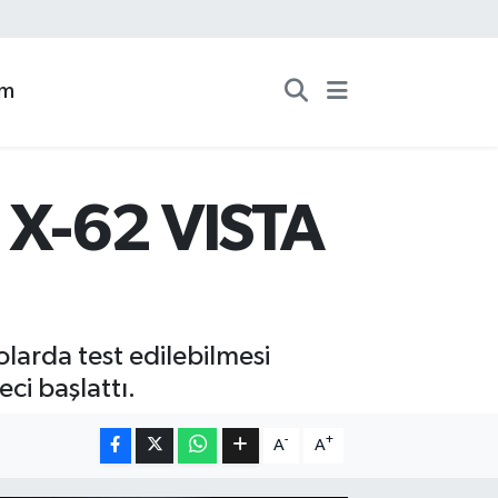
zm
 X-62 VISTA
larda test edilebilmesi
i başlattı.
-
+
A
A