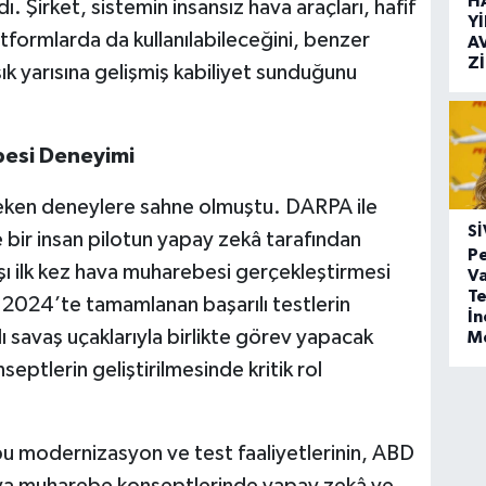
H
. Şirket, sistemin insansız hava araçları, hafif
Y
atformlarda da kullanılabileceğini, benzer
A
Z
şık yarısına gelişmiş kabiliyet sunduğunu
esi Deneyimi
eken deneylere sahne olmuştu. DARPA ile
SI
bir insan pilotun yapay zekâ tarafından
Pe
rşı ilk kez hava muharebesi gerçekleştirmesi
Va
Te
n 2024’te tamamlanan başarılı testlerin
İ
lı savaş uçaklarıyla birlikte görev yapacak
M
septlerin geliştirilmesinde kritik rol
 bu modernizasyon ve test faaliyetlerinin, ABD