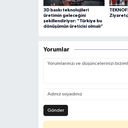
3D baskı teknolojileri
TEKNOFE
üretimin geleceğini
Ziyaretçi
şekillendiriyor: "Türkiye bu
dönüşümün üreticisi olmalı"
Yorumlar
Gönder