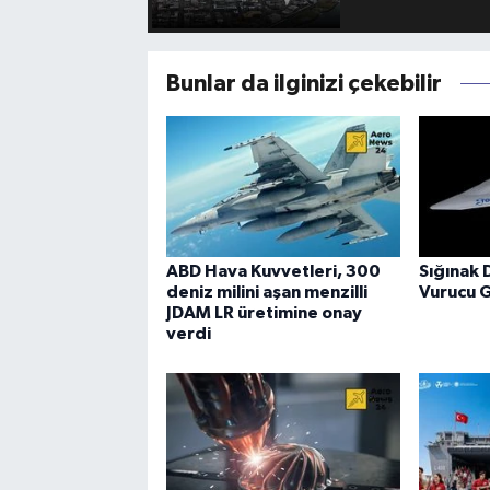
Bunlar da ilginizi çekebilir
ABD Hava Kuvvetleri, 300
Sığınak 
deniz milini aşan menzilli
Vurucu 
JDAM LR üretimine onay
verdi