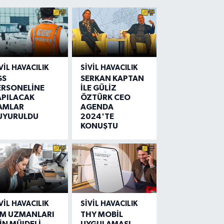
VIL HAVACILIK
SIVIL HAVACILIK
GS
SERKAN KAPTAN
ERSONELİNE
İLE GÜLİZ
APILACAK
ÖZTÜRK CEO
AMLAR
AGENDA
UYURULDU
2024'TE
KONUŞTU
VIL HAVACILIK
SIVIL HAVACILIK
IM UZMANLARI
THY MOBİL
İN MÜJDELİ
UYGULAMASI