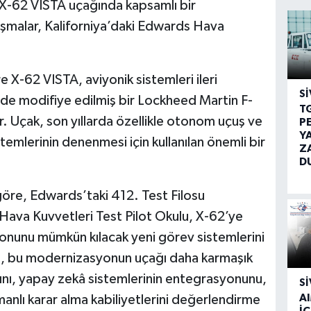
X-62 VISTA uçağında kapsamlı bir
ışmalar, Kaliforniya’daki Edwards Hava
e X-62 VISTA, aviyonik sistemleri ileri
SI
üde modifiye edilmiş bir Lockheed Martin F-
T
 Uçak, son yıllarda özellikle otonom uçuş ve
P
Y
emlerinin denenmesi için kullanılan önemli bir
Z
D
öre, Edwards’taki 412. Test Filosu
ava Kuvvetleri Test Pilot Okulu, X-62’ye
onunu mümkün kılacak yeni görev sistemlerini
, bu modernizasyonun uçağı daha karmaşık
nı, yapay zekâ sistemlerinin entegrasyonunu,
SI
A
zamanlı karar alma kabiliyetlerini değerlendirme
İÇ