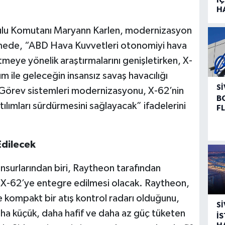
H
ulu Komutanı Maryann Karlen, modernizasyon
irmede, “ABD Hava Kuvvetleri otonomiyi hava
eye yönelik araştırmalarını genişletirken, X-
m ile geleceğin insansız savaş havacılığı
SI
 Görev sistemleri modernizasyonu, X-62’nin
B
ılımları sürdürmesini sağlayacak” ifadelerini
F
Edilecek
nsurlarından biri, Raytheon tarafından
n X-62’ye entegre edilmesi olacak. Raytheon,
 kompakt bir atış kontrol radarı olduğunu,
SI
ha küçük, daha hafif ve daha az güç tüketen
İ