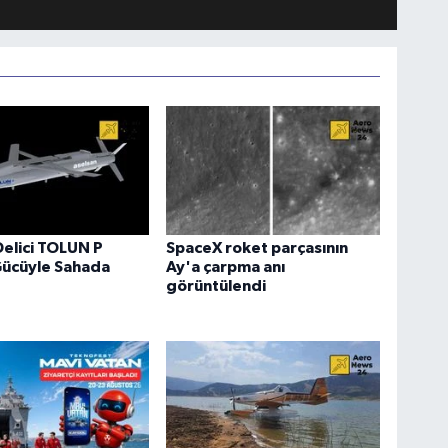
Delici TOLUN P
SpaceX roket parçasının
Gücüyle Sahada
Ay'a çarpma anı
görüntülendi