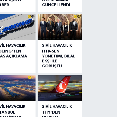
ABER
GÜNCELLENDİ
VIL HAVACILIK
SIVIL HAVACILIK
OEING'TEN
HTK-SEN
LAŞ AÇIKLAMA
YÖNETİMİ, BİLAL
EKŞİ İLE
GÖRÜŞTÜ
VIL HAVACILIK
SIVIL HAVACILIK
STANBUL
THY'DEN