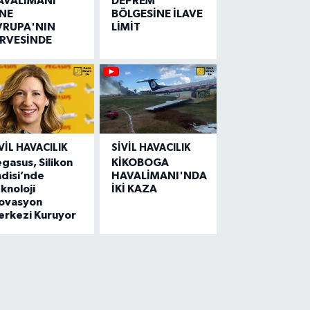
AVALİMANI
DEPREM
İNE
BÖLGESİNE İLAVE
VRUPA'NIN
LİMİT
İRVESİNDE
VIL HAVACILIK
SIVIL HAVACILIK
gasus, Silikon
KİKOBOGA
disi’nde
HAVALİMANI'NDA
knoloji
İKİ KAZA
novasyon
erkezi Kuruyor