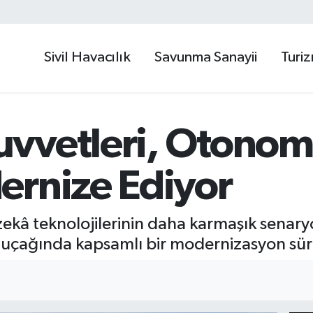
Sivil Havacılık
Savunma Sanayii
Turi
vvetleri, Otonom
ernize Ediyor
kâ teknolojilerinin daha karmaşık senaryo
çağında kapsamlı bir modernizasyon sürec