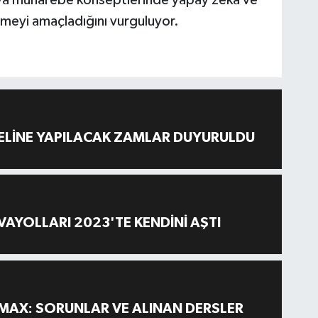
ava muharebe konseptlerinde yapay zekâ ve
rmeyi amaçladığını vurguluyor.
ELİNE YAPILACAK ZAMLAR DUYURULDU
AYOLLARI 2023'TE KENDİNİ AŞTI
MAX: SORUNLAR VE ALINAN DERSLER