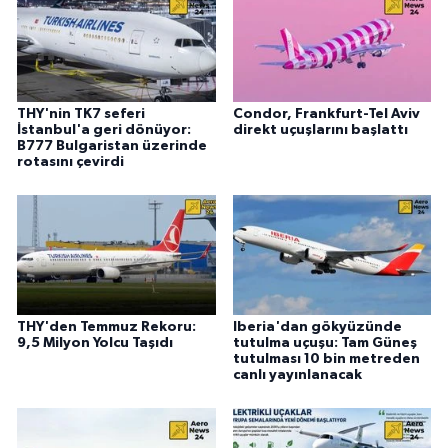
THY'nin TK7 seferi
Condor, Frankfurt-Tel Aviv
İstanbul'a geri dönüyor:
direkt uçuşlarını başlattı
B777 Bulgaristan üzerinde
rotasını çevirdi
THY'den Temmuz Rekoru:
Iberia'dan gökyüzünde
9,5 Milyon Yolcu Taşıdı
tutulma uçuşu: Tam Güneş
tutulması 10 bin metreden
canlı yayınlanacak