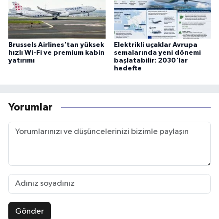
Brussels Airlines'tan yüksek
Elektrikli uçaklar Avrupa
hızlı Wi-Fi ve premium kabin
semalarında yeni dönemi
yatırımı
başlatabilir: 2030'lar
hedefte
Yorumlar
Gönder