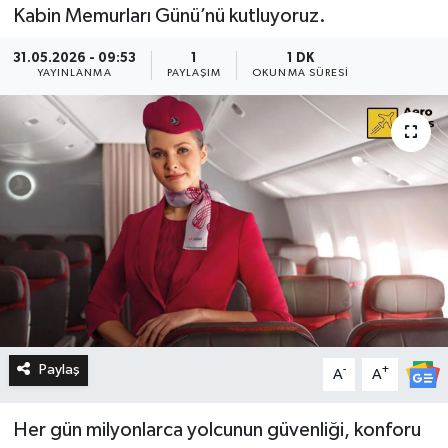
Kabin Memurları Günü’nü kutluyoruz.
31.05.2026 - 09:53
1
1 DK
YAYINLANMA
PAYLAŞIM
OKUNMA SÜRESI
Paylaş
-
+
A
A
Her gün milyonlarca yolcunun güvenliği, konforu