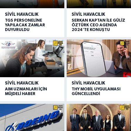
SIVIL HAVACILIK
SIVIL HAVACILIK
TGS PERSONELİNE
SERKAN KAPTAN İLE GÜLİZ
YAPILACAK ZAMLAR
ÖZTÜRK CEO AGENDA
DUYURULDU
2024'TE KONUŞTU
SIVIL HAVACILIK
SIVIL HAVACILIK
AIM UZMANLARI İÇİN
THY MOBİL UYGULAMASI
MÜJDELİ HABER
GÜNCELLENDİ