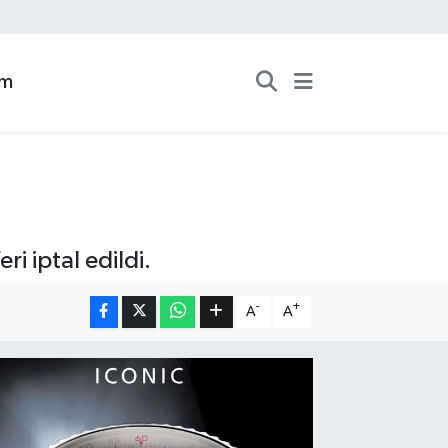
zm
i iptal edildi.
-
+
A
A