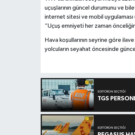
uçuşlarının güncel durumunu ve bilet 
internet sitesi ve mobil uygulaması 
“Uçuş emniyeti her zaman önceliğimi
Hava koşullarının seyrine göre ilave
yolcuların seyahat öncesinde güncel
EDITÖRÜN SEÇTIĞI
TGS PERSON
EDITÖRÜN SEÇTIĞI
PEGASUS HAV