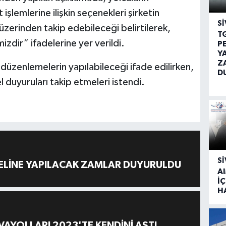
işlemlerine ilişkin seçenekleri şirketin
SI
üzerinden takip edebileceği belirtilerek,
T
zdir” ifadelerine yer verildi.
P
Y
Z
 düzenlemelerin yapılabileceği ifade edilirken,
D
 duyuruları takip etmeleri istendi.
SI
ELİNE YAPILACAK ZAMLAR DUYURULDU
A
İÇ
H
AYOLLARI 2023'TE KENDİNİ AŞTI