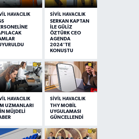
VIL HAVACILIK
SIVIL HAVACILIK
GS
SERKAN KAPTAN
ERSONELİNE
İLE GÜLİZ
APILACAK
ÖZTÜRK CEO
AMLAR
AGENDA
UYURULDU
2024'TE
KONUŞTU
VIL HAVACILIK
SIVIL HAVACILIK
IM UZMANLARI
THY MOBİL
İN MÜJDELİ
UYGULAMASI
ABER
GÜNCELLENDİ