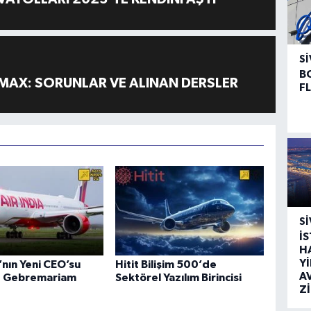
SI
B
MAX: SORUNLAR VE ALINAN DERSLER
F
SI
İ
H
Y
a’nın Yeni CEO’su
Hitit Bilişim 500’de
A
 Gebremariam
Sektörel Yazılım Birincisi
Z