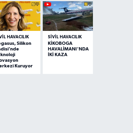
VIL HAVACILIK
SIVIL HAVACILIK
gasus, Silikon
KİKOBOGA
disi’nde
HAVALİMANI'NDA
knoloji
İKİ KAZA
novasyon
erkezi Kuruyor