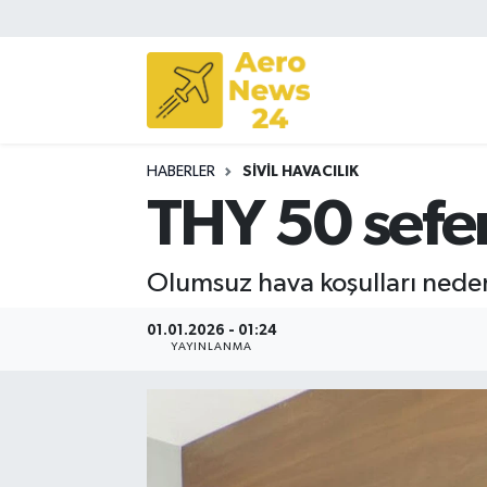
Sivil Havacılık
Savunma Sanayii
HABERLER
SIVIL HAVACILIK
Turizm
THY 50 seferi
Olumsuz hava koşulları nedeniy
01.01.2026 - 01:24
YAYINLANMA