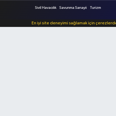
Sivil Havacılık
Savunma Sanayii
Turizm
En iyi site deneyimi sağlamak için çerezler