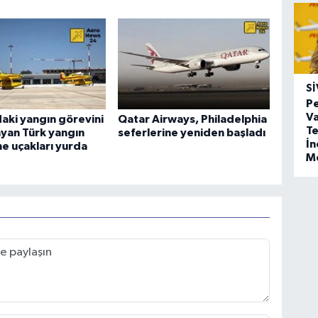
SI
Pe
Va
aki yangın görevini
Qatar Airways, Philadelphia
Te
yan Türk yangın
seferlerine yeniden başladı
İ
e uçakları yurda
M