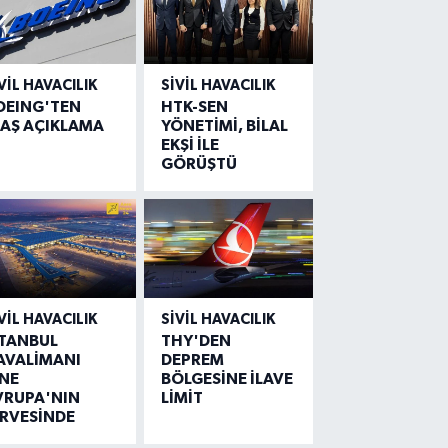
VIL HAVACILIK
SIVIL HAVACILIK
OEING'TEN
HTK-SEN
LAŞ AÇIKLAMA
YÖNETİMİ, BİLAL
EKŞİ İLE
GÖRÜŞTÜ
VIL HAVACILIK
SIVIL HAVACILIK
STANBUL
THY'DEN
AVALİMANI
DEPREM
İNE
BÖLGESİNE İLAVE
VRUPA'NIN
LİMİT
İRVESİNDE