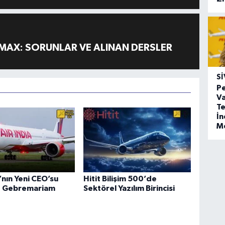
MAX: SORUNLAR VE ALINAN DERSLER
SI
Pe
Va
Te
İ
M
a’nın Yeni CEO’su
Hitit Bilişim 500’de
 Gebremariam
Sektörel Yazılım Birincisi