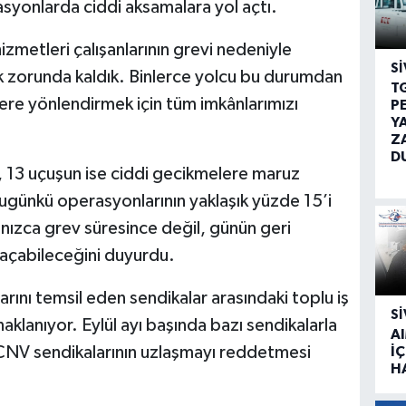
yonlarda ciddi aksamalara yol açtı.
zmetleri çalışanlarının grevi nedeniyle
SI
 zorunda kaldık. Binlerce yolcu bu durumdan
T
lere yönlendirmek için tüm imkânlarımızı
P
Y
Z
D
, 13 uçuşun ise ciddi gecikmelere maruz
bugünkü operasyonlarının yaklaşık yüzde 15’i
alnızca grev süresince değil, günün geri
l açabileceğini duyurdu.
arını temsil eden sendikalar arasındaki toplu iş
SI
klanıyor. Eylül ayı başında bazı sendikalarla
A
CNV sendikalarının uzlaşmayı reddetmesi
İÇ
H