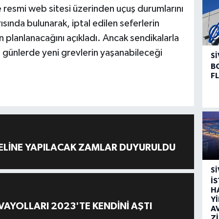
 resmi web sitesi üzerinden uçuş durumlarını
ısında bulunarak, iptal edilen seferlerin
planlanacağını açıkladı. Ancak sendikalarla
ünlerde yeni grevlerin yaşanabileceği
SI
B
F
ELİNE YAPILACAK ZAMLAR DUYURULDU
SI
İ
H
Y
AYOLLARI 2023'TE KENDİNİ AŞTI
A
Z