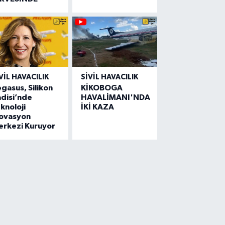
VIL HAVACILIK
SIVIL HAVACILIK
gasus, Silikon
KİKOBOGA
disi’nde
HAVALİMANI'NDA
knoloji
İKİ KAZA
novasyon
erkezi Kuruyor