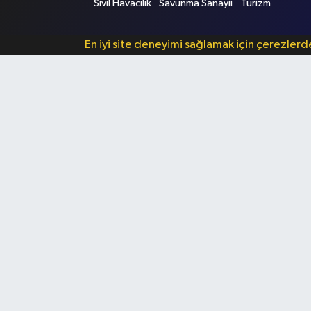
Sivil Havacılık
Savunma Sanayii
Turizm
En iyi site deneyimi sağlamak için çerezler