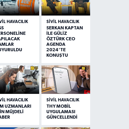
VIL HAVACILIK
SIVIL HAVACILIK
GS
SERKAN KAPTAN
ERSONELİNE
İLE GÜLİZ
APILACAK
ÖZTÜRK CEO
AMLAR
AGENDA
UYURULDU
2024'TE
KONUŞTU
VIL HAVACILIK
SIVIL HAVACILIK
IM UZMANLARI
THY MOBİL
İN MÜJDELİ
UYGULAMASI
ABER
GÜNCELLENDİ