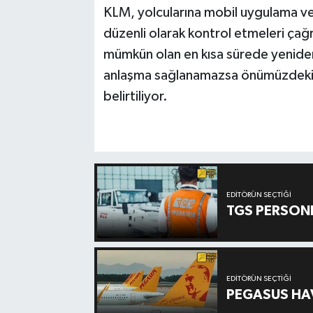
KLM, yolcularına mobil uygulama ve
düzenli olarak kontrol etmeleri çağr
mümkün olan en kısa sürede yeniden 
anlaşma sağlanamazsa önümüzdeki g
belirtiliyor.
EDITÖRÜN SEÇTIĞI
TGS PERSON
EDITÖRÜN SEÇTIĞI
PEGASUS HAV