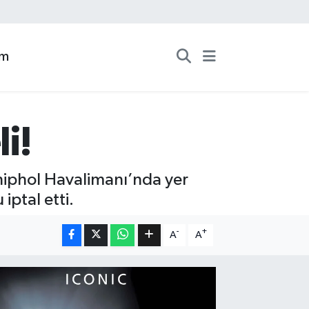
zm
i!
hiphol Havalimanı’nda yer
iptal etti.
-
+
A
A