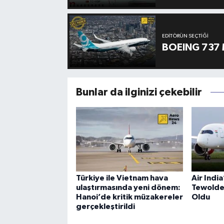
EDITÖRÜN SEÇTIĞI
BOEING 737 
Bunlar da ilginizi çekebilir
Türkiye ile Vietnam hava
Air Indi
ulaştırmasında yeni dönem:
Tewolde
Hanoi’de kritik müzakereler
Oldu
gerçekleştirildi