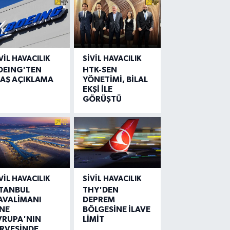
VIL HAVACILIK
SIVIL HAVACILIK
OEING'TEN
HTK-SEN
LAŞ AÇIKLAMA
YÖNETİMİ, BİLAL
EKŞİ İLE
GÖRÜŞTÜ
VIL HAVACILIK
SIVIL HAVACILIK
STANBUL
THY'DEN
AVALİMANI
DEPREM
İNE
BÖLGESİNE İLAVE
VRUPA'NIN
LİMİT
İRVESİNDE